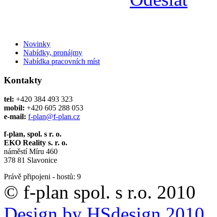
Novinky
Nabídky, pronájmy
Nabídka pracovních míst
Kontakty
tel:
+420 384 493 323
mobil:
+420 605 288 053
e-mail:
f-plan@f-plan.cz
f-plan, spol. s r. o.
EKO Reality s. r. o.
náměstí Míru 460
378 81 Slavonice
Právě připojeni - hostů: 9
© f-plan spol. s r.o. 2010
Design by HSdesign 2010